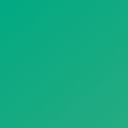
遥想公瑾当年，小乔初嫁了，雄姿英发。
羽扇纶巾，谈笑间，樯橹灰飞烟灭。
故国神游，多情应笑我，早生华发。
人生如梦，一尊还酹江月。